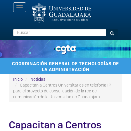
Pasar
Toggle
al
navigation
contenido
principal
Buscar
Buscar
COORDINACIÓN GENERAL DE TECNOLOGÍAS DE
LA ADMINISTRACIÓN
Inicio
Noticias
Capacitan a Centros Universitarios en telefonía IP
para el proyecto de consolidación de la red de
comunicación de la Universidad de Guadalajara
Capacitan a Centros