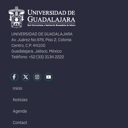
Información del portal
UNIVERSIDAD DE GUADALAJARA
Av. Juárez No.976, Piso 2, Colonia
Centro, C.P. 44100
Guadalajara, Jalisco, México
Teléfono: +52 (33) 3134 2222
Redes Sociales
Inicio
Menú
principal
Noticias
Agenda
Contact